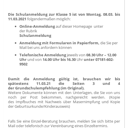
Die Schulanmeldung zur Klasse 5 ist von Montag, 08.03. bis
11.03.2021
folgendermaßen möglich:
Online-Anmeldung
auf dieser Homepage
unter
der Rubrik
Schulanmeldung
Anmeldung mit Formularen in Papierform,
die Sie per
Mail bei uns anfordern können
Telefonische Anmeldung
jeweils von
08.30 Uhr – 12.00
Uhr
und von
14.00 Uhr bis 16.30
Uhr
unter 07181-602-
9502
Damit die Anmeldung gültig ist, brauchen wir bis
spätestens 11.03.21 die Seiten 3 und 4
der Grundschulempfehlung (im Original).
Weitere Dokumente können mit den Unterlagen, die Sie von uns
noch per Post bekommen, nachgereicht werden. (Kopie
des Impfbuches mit Nachweis über Masernimpfung und Kopie
der Geburtsurkunde/Kinderausweis)
Falls Sie eine Einzel-Beratung brauchen, melden Sie sich bitte per
Mail oder telefonisch zur Vereinbarung eines Einzeltermins
.