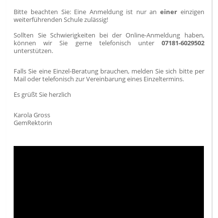
Bitte beachten Sie: Eine Anmeldung ist nur an
einer
einzigen
weiterführenden Schule zulässig!
Sollten Sie Schwierigkeiten bei der Online-Anmeldung haben,
können wir Sie gerne telefonisch unter
07181-6029502
unterstützen.
Falls Sie eine Einzel-Beratung brauchen, melden Sie sich bitte per
Mail oder telefonisch zur Vereinbarung eines Einzeltermins.
Es grüßt Sie herzlich
Karola Gross
GemRektorin