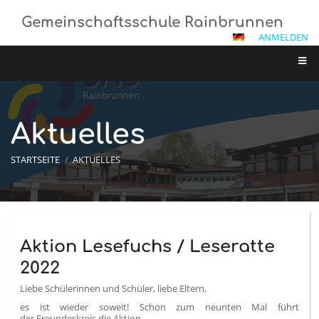
Gemeinschaftsschule Rainbrunnen
ANMELDEN
Aktuelles
STARTSEITE
/
AKTUELLES
Aktuelles
Aktion Lesefuchs / Leseratte
2022
Liebe Schülerinnen und Schüler, liebe Eltern,
es ist wieder soweit! Schon zum neunten Mal führt
der Freundeskreis die Aktion