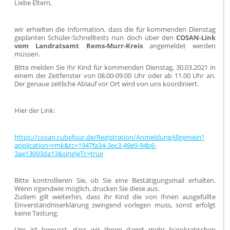
Liebe Eltern,
wir erhielten die Information, dass die für kommenden Dienstag
geplanten Schüler-Schnelltests nun doch über den
COSAN-Link
vom Landratsamt Rems-Murr-Kreis
angemeldet werden
müssen.
Bitte melden Sie Ihr Kind für kommenden Dienstag, 30.03.2021 in
einem der Zeitfenster von 08.00-09.00 Uhr oder ab 11.00 Uhr an.
Der genaue zeitliche Ablauf vor Ort wird von uns koordiniert.
Hier der Link:
https://cosan.cubefour.de/Registration/AnmeldungAllgemein?
application=rmk&tc=1947fa34-3ec3-49e9-94b6-
3ae13093da13&singleTc=true
Bitte kontrollieren Sie, ob Sie eine Bestätigungsmail erhalten.
Wenn irgendwie möglich, drucken Sie diese aus.
Zudem gilt weiterhin, dass ihr Kind die von Ihnen ausgefüllte
Einverständniserklärung zwingend vorlegen muss, sonst erfolgt
keine Testung.
Uns ist bewusst, dass wir Ihnen damit mehr bürokratischen