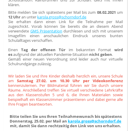
Schulstandort Rainbrunnen und zur Schulart GMS mit Ihnen
klären.
Bitte melden Sie sich spätestens per Mail bis zum
08.02.2021
um
12 Uhr
an unter
karola.gross@schorndorf.de
Sie erhalten dann einen Link für die Teilnahme per Mail
zugeschickt. Vorab können Sie bereits die an diesem Abend
verwendete
GMS Präsentation
durchlesen und sich mit unserem
Imagefilm einen anschaulichen Eindruck unseres bunten
Schulalltages verschaffen.
Einen
Tag der offenen Tür
im bekannten Format
wird
es
aufgrund der aktuellen Pandemie-Situation
nicht geben
.
Gemäß
einer neuen Verordnung sind leider auch nur
virtuelle
Schulrundgänge
zulässig
.
Wir laden Sie und Ihre Kinder deshalb herzlich ein, unsere Schule
am
Samstag 27.02. um 10.30 Uhr per Videokonferenz
kennenzulernen. Per Bildmaterial führen wir Sie durch unsere
Räume. Anschließend treffen Sie virtuell verschiedene Lehrkräfte
aus den Klassenstufen 5 und 6, die Ihnen Materialen sowie
beispielhaft ein Klassenzimmer präsentieren und dabei gerne alle
Ihre Fragen beantworten.
Bitte teilen Sie uns Ihren Teilnahmewunsch bis spätestens
Donnerstag, 25.02. per Mail an
karola.gross@schorndorf.de
mit
, damit Sie dann rechtzeitig den Link von uns erhalten.