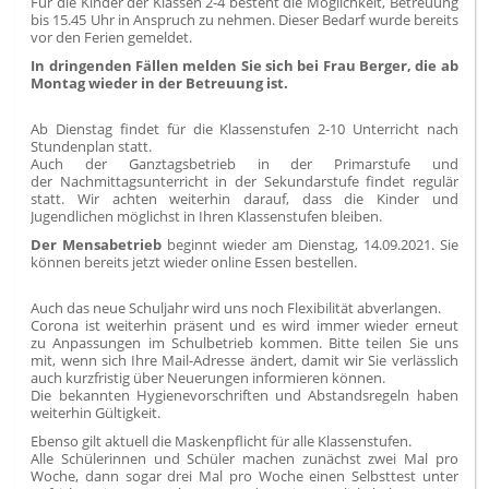
Für die Kinder der Klassen 2-4 besteht die Möglichkeit, Betreuung
bis 15.45 Uhr in Anspruch zu nehmen. Dieser Bedarf wurde bereits
vor den Ferien gemeldet.
In dringenden Fällen melden Sie sich bei Frau Berger, die ab
Montag wieder in der Betreuung ist.
Ab Dienstag findet für die Klassenstufen 2-10 Unterricht nach
Stundenplan statt.
Auch der Ganztagsbetrieb in der Primarstufe und
der Nachmittagsunterricht in der Sekundarstufe findet regulär
statt. Wir achten weiterhin darauf, dass die Kinder und
Jugendlichen möglichst in Ihren Klassenstufen bleiben.
Der Mensabetrieb
beginnt wieder am Dienstag, 14.09.2021. Sie
können bereits jetzt wieder online Essen bestellen.
Auch das neue Schuljahr wird uns noch Flexibilität abverlangen.
Corona ist weiterhin präsent und es wird immer wieder erneut
zu Anpassungen im Schulbetrieb kommen. Bitte teilen Sie uns
mit, wenn sich Ihre Mail-Adresse ändert, damit wir Sie verlässlich
auch kurzfristig über Neuerungen informieren können.
Die bekannten Hygienevorschriften und Abstandsregeln haben
weiterhin Gültigkeit.
Ebenso gilt aktuell die Maskenpflicht für alle Klassenstufen.
Alle Schülerinnen und Schüler machen zunächst zwei Mal pro
Woche, dann sogar drei Mal pro Woche einen Selbsttest unter