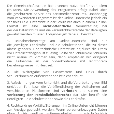
Die Gemeinschaftsschule Rainbrunnen nutzt hierfür vor allem
Jitsi-Meet. Die Anwendung des Programms erfolgt dabei über
die geschützten Server des Kreismedienzentrums. Unabhängig
vom verwendeten Programm ist der Online-Unterricht jedoch ein
sensibles Feld. Unterricht in der Schule wie auch in einem Online-
Format ist eine
nicht-öffentliche
Veranstaltung bei
der der Datenschutz und die Persönlichkeitsrechte der Beteiligten
gewahrt werden müssen. Folgendes gilt dabei zu beachten:
1. Teilnahmeberechtigt am Online-Unterricht sind nur
die jeweiligen Lehrkräfte und die Schüler*innen, die zu dieser
Klasse gehören. Eine technische Unterstützung durch die Eltern
vor Unterrichtsbeginn ist zulässig. Sollte der Schüler/die Schülerin
nicht alleine im Zimmer sein, dann empfehlen wir dringend
die Teilnahme an der Videokonferenz mit Kopfhörern
beziehungsweise mit Headset.
2. Die Weitergabe von Passwörtern und Links durch
Schüler*innen an Außenstehende ist nicht erlaubt.
3. Aufzeichnungen vom Unterricht und die Verarbeitung von Bild
und/oder Ton, bzw. die Veröffentlichung der Aufnahmen auf
verschiedenen Plattformen sind
verboten
und stellen eine
Verletzung der Persönlichkeitsrechte
dar. Dies betrifft alle
Beteiligten – die Schüler*innen sowie die Lehrkräfte.
4. Rechtswidrige Vorfälle/Störungen im Online-Unterricht können
zur Anzeige gebracht werden. Wenn personenbezogene Daten
ohne Rechtsgrundlage weiterverarbeitet oder missbräuchlich