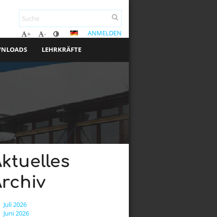
ANMELDEN
+
-
NLOADS
LEHRKRÄFTE
ktuelles
rchiv
Juli 2026
Juni 2026