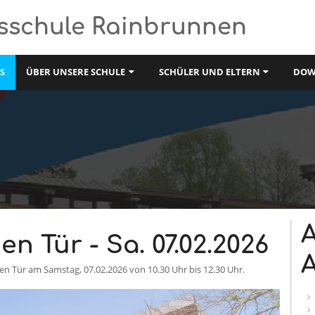
sschule Rainbrunnen
S
ÜBER UNSERE SCHULE
SCHÜLER UND ELTERN
DOW
A
en Tür - Sa. 07.02.2026
A
nen Tür am Samstag, 07.02.2026 von 10.30 Uhr bis 12.30 Uhr.