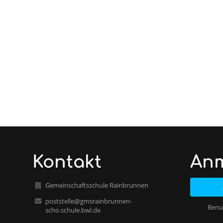
Kontakt
An
Gemeinschaftsschule Rainbrunnen
poststelle@gmsrainbrunnen-
Benu
scho.schule.bwl.de