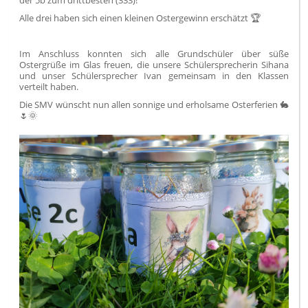
der 5b zum drittbesten (333)!
Alle drei haben sich einen kleinen Ostergewinn erschätzt 🏆
Im Anschluss konnten sich alle Grundschüler über süße
Ostergrüße im Glas freuen, die unsere Schülersprecherin Sihana
und unser Schülersprecher Ivan gemeinsam in den Klassen
verteilt haben.
Die SMV wünscht nun allen sonnige und erholsame Osterferien 🐇
🌷🌞