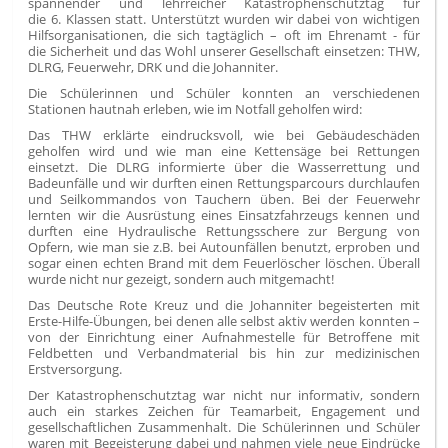
spannender und lehrreicher Katastrophenschutztag für
die 6. Klassen statt. Unterstützt wurden wir dabei von wichtigen
Hilfsorganisationen, die sich tagtäglich – oft im Ehrenamt - für
die Sicherheit und das Wohl unserer Gesellschaft einsetzen: THW,
DLRG, Feuerwehr, DRK und die Johanniter.
Die Schülerinnen und Schüler konnten an verschiedenen
Stationen hautnah erleben, wie im Notfall geholfen wird:
Das THW erklärte eindrucksvoll, wie bei Gebäudeschäden
geholfen wird und wie man eine Kettensäge bei Rettungen
einsetzt. Die DLRG informierte über die Wasserrettung und
Badeunfälle und wir durften einen Rettungsparcours durchlaufen
und Seilkommandos von Tauchern üben. Bei der Feuerwehr
lernten wir die Ausrüstung eines Einsatzfahrzeugs kennen und
durften eine Hydraulische Rettungsschere zur Bergung von
Opfern, wie man sie z.B. bei Autounfällen benutzt, erproben und
sogar einen echten Brand mit dem Feuerlöscher löschen. Überall
wurde nicht nur gezeigt, sondern auch mitgemacht!
Das Deutsche Rote Kreuz und die Johanniter begeisterten mit
Erste-Hilfe-Übungen, bei denen alle selbst aktiv werden konnten –
von der Einrichtung einer Aufnahmestelle für Betroffene mit
Feldbetten und Verbandmaterial bis hin zur medizinischen
Erstversorgung.
Der Katastrophenschutztag war nicht nur informativ, sondern
auch ein starkes Zeichen für Teamarbeit, Engagement und
gesellschaftlichen Zusammenhalt. Die Schülerinnen und Schüler
waren mit Begeisterung dabei und nahmen viele neue Eindrücke