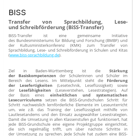
BISS
Transfer von Sprachbildung, Lese-
und Schreibförderung (BiSS-Transfer)
BiSS-Transfer ist eine gemeinsame Initiative
des Bundesministeriums für Bildung und Forschung (BMBF) und
der Kultusministerkonferenz (KMK) zum Transfer von
Sprachbildung, Lese- und Schreibförderung in Schulen und Kitas
(
www.biss-sprachbildung.de
).
Ziel in Baden-Württemberg ist die
Stärkung
der Basiskompetenzen
der Schülerinnen und Schüler im
Bereich des Lesens. Im Mittelpunkt steht die
Förderung
der Lesefertigkeiten
(Lesetechnik, Leseflüssigkeit) sowie
der
Lesefähigkeiten
(Leseverstehen, Lesestrategien). Auf
der Basis eines
einheitlichen und systematischen
Lesecurriculums
setzen die BiSS-Grundschulen Schritt für
Schritt nachweislich lernförderliche Elemente im Leseunterricht
um, wie z.B. das Training der Leseflüssigkeit mithilfe von
Lautlesetandems und den Einsatz ausgewählter Lesestrategien.
Damit die Umsetzung in allen Klassenstufen gut funktioniert, hat
jede BiSS-Grundschule eine eigene Projektgruppe eingerichtet,
die sich regelmäßig trifft, um über nächste Schritte in
der Umsetzung zu sprechen. Jede Schule hat zudem eine BiSS-