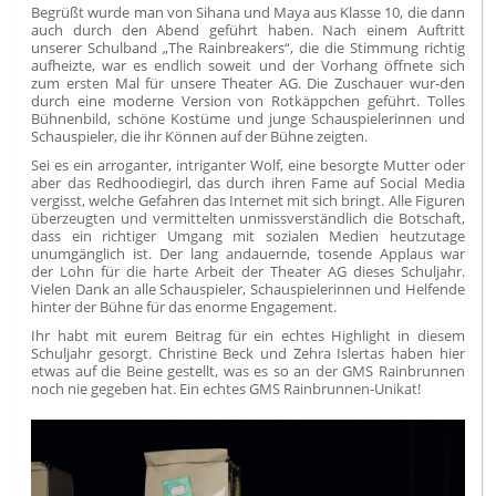
Begrüßt wurde man von Sihana und Maya aus Klasse 10, die dann
auch durch den Abend geführt haben. Nach einem Auftritt
unserer Schulband „The Rainbreakers“, die die Stimmung richtig
aufheizte, war es endlich soweit und der Vorhang öffnete sich
zum ersten Mal für unsere Theater AG. Die Zuschauer wur-den
durch eine moderne Version von Rotkäppchen geführt. Tolles
Bühnenbild, schöne Kostüme und junge Schauspielerinnen und
Schauspieler, die ihr Können auf der Bühne zeigten.
Sei es ein arroganter, intriganter Wolf, eine besorgte Mutter oder
aber das Redhoodiegirl, das durch ihren Fame auf Social Media
vergisst, welche Gefahren das Internet mit sich bringt. Alle Figuren
überzeugten und vermittelten unmissverständlich die Botschaft,
dass ein richtiger Umgang mit sozialen Medien heutzutage
unumgänglich ist. Der lang andauernde, tosende Applaus war
der Lohn für die harte Arbeit der Theater AG dieses Schuljahr.
Vielen Dank an alle Schauspieler, Schauspielerinnen und Helfende
hinter der Bühne für das enorme Engagement.
Ihr habt mit eurem Beitrag für ein echtes Highlight in diesem
Schuljahr gesorgt. Christine Beck und Zehra Islertas haben hier
etwas auf die Beine gestellt, was es so an der GMS Rainbrunnen
noch nie gegeben hat. Ein echtes GMS Rainbrunnen-Unikat!