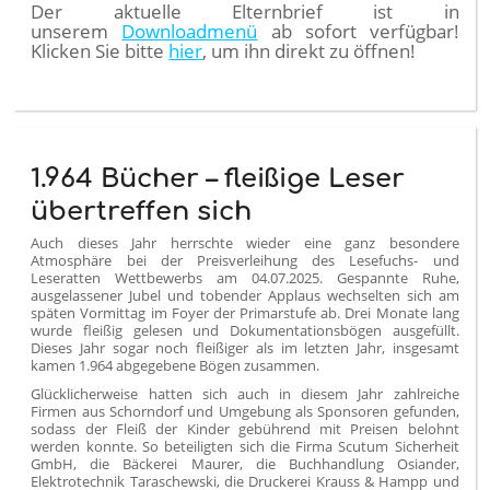
Der aktuelle Elternbrief ist in
unserem
Downloadmenü
ab sofort verfügbar!
Klicken Sie bitte
hier
, um ihn direkt zu öffnen!
1.964 Bücher – fleißige Leser
übertreffen sich
Auch dieses Jahr herrschte wieder eine ganz besondere
Atmosphäre bei der Preisverleihung des Lesefuchs- und
Leseratten Wettbewerbs am 04.07.2025. Gespannte Ruhe,
ausgelassener Jubel und tobender Applaus wechselten sich am
späten Vormittag im Foyer der Primarstufe ab. Drei Monate lang
wurde fleißig gelesen und Dokumentationsbögen ausgefüllt.
Dieses Jahr sogar noch fleißiger als im letzten Jahr, insgesamt
kamen 1.964 abgegebene Bögen zusammen.
Glücklicherweise hatten sich auch in diesem Jahr zahlreiche
Firmen aus Schorndorf und Umgebung als Sponsoren gefunden,
sodass der Fleiß der Kinder gebührend mit Preisen belohnt
werden konnte. So beteiligten sich die Firma Scutum Sicherheit
GmbH, die Bäckerei Maurer, die Buchhandlung Osiander,
Elektrotechnik Taraschewski, die Druckerei Krauss & Hampp und