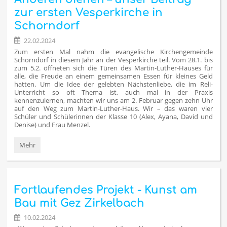
zur ersten Vesperkirche in
Schorndorf
22.02.2024
Zum ersten Mal nahm die evangelische Kirchengemeinde
Schorndorf in diesem Jahr an der Vesperkirche teil. Vom 28.1. bis
zum 5.2. öffneten sich die Türen des Martin-Luther-Hauses für
alle, die Freude an einem gemeinsamen Essen für kleines Geld
hatten. Um die Idee der gelebten Nächstenliebe, die im Reli-
Unterricht so oft Thema ist, auch mal in der Praxis
kennenzulernen, machten wir uns am 2. Februar gegen zehn Uhr
auf den Weg zum Martin-Luther-Haus. Wir – das waren vier
Schüler und Schülerinnen der Klasse 10 (Alex, Ayana, David und
Denise) und Frau Menzel.
Anderen
Mehr
dienen
–
unser
Beitrag
Fortlaufendes Projekt - Kunst am
zur
ersten
Bau mit Gez Zirkelbach
Vesperkirche
in
10.02.2024
Schorndorf: