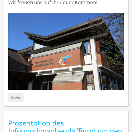
Wir freuen uns auf Ihr / euer Kommen!
"Tag
Mehr
der
offenen
Tür
2024"
Präsentation des
in
der
Informationsabends "Rund um den