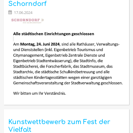
der
Schorndorf
GMS
Rainbrunnen:
17.06.2024
Kunstwettbewerb zum Fest der
Vielfalt