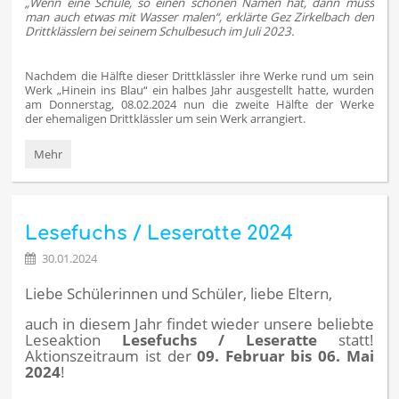
„Wenn eine Schule, so einen schönen Namen hat, dann muss
man auch etwas mit Wasser malen“, erklärte Gez Zirkelbach den
Drittklässlern bei seinem Schulbesuch im Juli 2023.
Nachdem die Hälfte dieser Drittklässler ihre Werke rund um sein
Werk „Hinein ins Blau“ ein halbes Jahr ausgestellt hatte, wurden
am Donnerstag, 08.02.2024 nun die zweite Hälfte der Werke
der ehemaligen Drittklässler um sein Werk arrangiert.
Fortlaufendes
Mehr
Projekt
-
Kunst
am
Lesefuchs / Leseratte 2024
Bau
mit
30.01.2024
Gez
Zirkelbach:
Liebe Schülerinnen und Schüler, liebe Eltern,
auch in diesem Jahr findet wieder unsere beliebte
Leseaktion
Lesefuchs / Leseratte
statt!
Aktionszeitraum ist der
09. Februar bis 06. Mai
2024
!