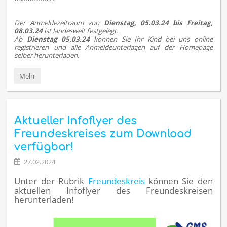
Der Anmeldezeitraum von
Dienstag, 05.03.24 bis Freitag,
08.03.24
ist landesweit festgelegt.
Ab
Dienstag 05.03.24
können Sie Ihr Kind bei uns online
registrieren und alle Anmeldeunterlagen auf der Homepage
selber herunterladen.
ANMELDUNG
Mehr
DER
KLASSEN
5
FÜR
Aktueller Infoflyer des
DAS
SCHULJAHR
Freundeskreises zum Download
2024-
verfügbar!
2025:
27.02.2024
Unter der Rubrik
Freundeskreis
können Sie den
aktuellen Infoflyer des Freundeskreisen
herunterladen!