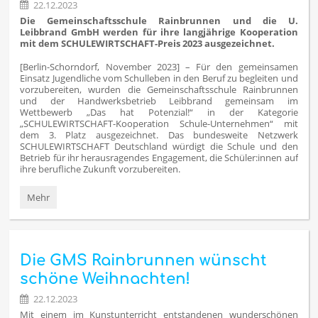
22.12.2023
Die Gemeinschaftsschule Rainbrunnen und die U.
Leibbrand GmbH werden für ihre langjährige Kooperation
mit dem SCHULEWIRTSCHAFT-Preis 2023 ausgezeichnet.
[Berlin-Schorndorf, November 2023] – Für den gemeinsamen
Einsatz Jugendliche vom Schulleben in den Beruf zu begleiten und
vorzubereiten, wurden die Gemeinschaftsschule Rainbrunnen
und der Handwerksbetrieb Leibbrand gemeinsam im
Wettbewerb „Das hat Potenzial!“ in der Kategorie
„SCHULEWIRTSCHAFT-Kooperation Schule-Unternehmen“ mit
dem 3. Platz ausgezeichnet. Das bundesweite Netzwerk
SCHULEWIRTSCHAFT Deutschland würdigt die Schule und den
Betrieb für ihr herausragendes Engagement, die Schüler:innen auf
ihre berufliche Zukunft vorzubereiten.
Die
Mehr
GMS
Rainbrunnen
und
die
Die GMS Rainbrunnen wünscht
U.
Leibbrand
schöne Weihnachten!
GmbH
mit
22.12.2023
dem
Mit einem im Kunstunterricht entstandenen wunderschönen