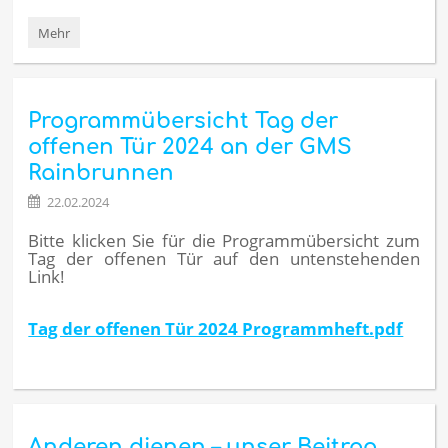
Freundeskreis
Mehr
-
Stiftequiz
am
Tag
Programmübersicht Tag der
der
offenen
offenen Tür 2024 an der GMS
Tür:
Rainbrunnen
22.02.2024
Bitte klicken Sie für die Programmübersicht zum
Tag der offenen Tür auf den untenstehenden
Link!
Tag der offenen Tür 2024 Programmheft.pdf
Anderen dienen – unser Beitrag