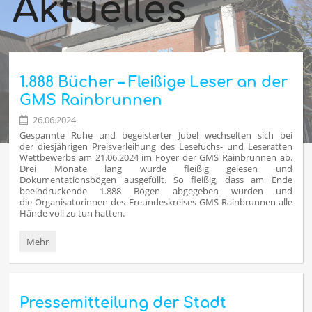
Aktuelles
1.888 Bücher – Fleißige Leser an der
GMS Rainbrunnen
26.06.2024
Gespannte Ruhe und begeisterter Jubel wechselten sich bei
der diesjährigen Preisverleihung des Lesefuchs- und Leseratten
Wettbewerbs am 21.06.2024 im Foyer der GMS Rainbrunnen ab.
Drei Monate lang wurde fleißig gelesen und
Dokumentationsbögen ausgefüllt. So fleißig, dass am Ende
beeindruckende 1.888 Bögen abgegeben wurden und
die Organisatorinnen des Freundeskreises GMS Rainbrunnen alle
Hände voll zu tun hatten.
1.888
Mehr
Bücher
–
Fleißige
Leser
Pressemitteilung der Stadt
an