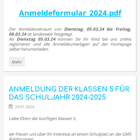
Anmeldeformular_2024.pdf
Der Anmeldezeitraum von
Dienstag, 05.03.24 bis Freitag,
08.03.24
ist landesweit festgelegt.
Ab
Dienstag 05.03.24
können Sie Ihr Kind bei uns online
registrieren und alle Anmeldeunterlagen auf der Homepage
selber herunterladen.
ANMELDUNG
Mehr
DER
KLASSEN
5
FÜR
ANMELDUNG DER KLASSEN 5 FÜR
DAS
SCHULJAHR
DAS SCHULJAHR 2024-2025
2024-
2025:
24.01.2024
Liebe Eltern der künftigen Klassen 5,
wir freuen uns über Ihr Interesse an einem Schulplatz an der GMS
Rainbrunnen.