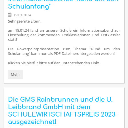
GMS
Schulanfang"
Rainbrunnen:
19.01.2024
Sehr geehrte Eltern,
am 18.01.24 fand an unserer Schule ein Informationsabend zur
Einschulung der kommenden Erstklässlerinnen und Erstklässler
statt!
Die Powerpointpräsentation zum Thema "Rund um den
Schulanfang" kann nun als PDF-Datei heruntergeladen werden!
Klicken Sie hierfür bitte auf den untenstehenden Link!
Präsentation
Mehr
des
Informationsabends
"Rund
um
Die GMS Rainbrunnen und die U.
den
Schulanfang":
Leibbrand GmbH mit dem
SCHULEWIRTSCHAFTSPREIS 2023
ausgezeichnet!