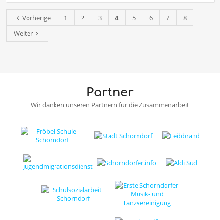
BW:
Landesweiter
Vorherige
1
2
3
4
5
6
7
8
Roll
Out
Weiter
2023:
Partner
Wir danken unseren Partnern für die Zusammenarbeit