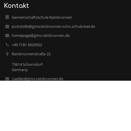
Kontakt
Gemeinschaftsschule Rainbrunnen
poststelle@gmsrainbrunnen-scho.schule.bwl.de
homepage@gms-rainbrunnen.de
+49 7181 6029502
Rainbrunnenstraße 22
73614 Schorndorf
Germany
i.sedler@gms-rainbrunnen.de
Baden-Württemberg
datenschutzbeauftragter@gms-rainbrunnen.de
Anmelden
Anmeldung mit EduPage-Konto