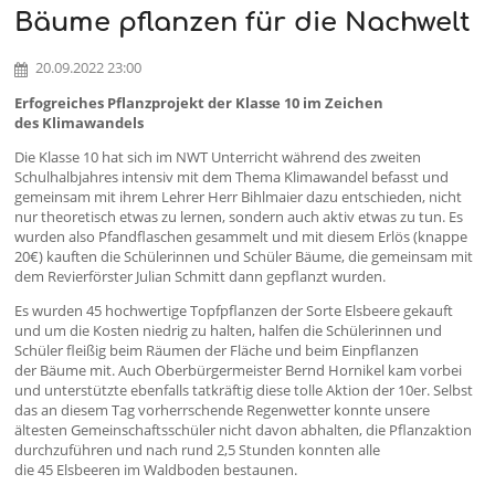
Bäume pflanzen für die Nachwelt
20.09.2022 23:00
Erfogreiches Pflanzprojekt der Klasse 10 im Zeichen
des Klimawandels
Die Klasse 10 hat sich im NWT Unterricht während des zweiten
Schulhalbjahres intensiv mit dem Thema Klimawandel befasst und
gemeinsam mit ihrem Lehrer Herr Bihlmaier dazu entschieden, nicht
nur theoretisch etwas zu lernen, sondern auch aktiv etwas zu tun. Es
wurden also Pfandflaschen gesammelt und mit diesem Erlös (knappe
20€) kauften die Schülerinnen und Schüler Bäume, die gemeinsam mit
dem Revierförster Julian Schmitt dann gepflanzt wurden.
Es wurden 45 hochwertige Topfpflanzen der Sorte Elsbeere gekauft
und um die Kosten niedrig zu halten, halfen die Schülerinnen und
Schüler fleißig beim Räumen der Fläche und beim Einpflanzen
der Bäume mit. Auch Oberbürgermeister Bernd Hornikel kam vorbei
und unterstützte ebenfalls tatkräftig diese tolle Aktion der 10er. Selbst
das an diesem Tag vorherrschende Regenwetter konnte unsere
ältesten Gemeinschaftsschüler nicht davon abhalten, die Pflanzaktion
durchzuführen und nach rund 2,5 Stunden konnten alle
die 45 Elsbeeren im Waldboden bestaunen.